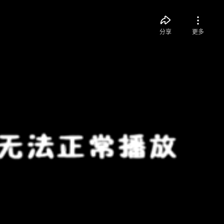
分享
更多