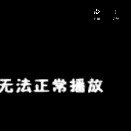
分享
更多