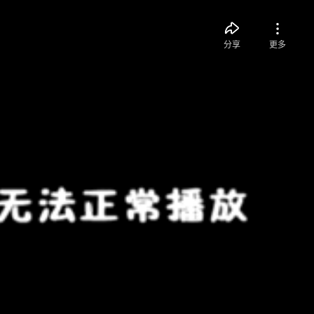
分享
更多