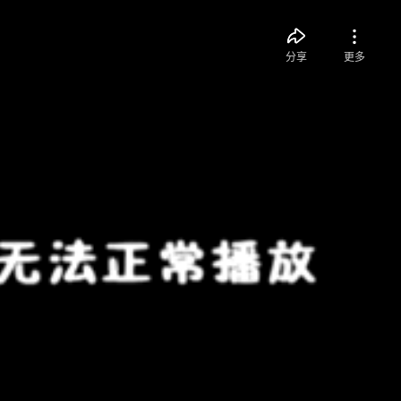
分享
更多