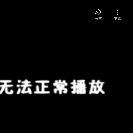
分享
更多