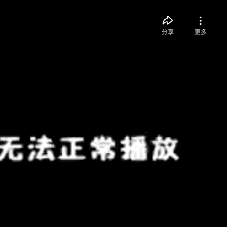
分享
更多