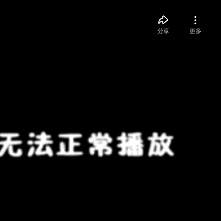
分享
更多