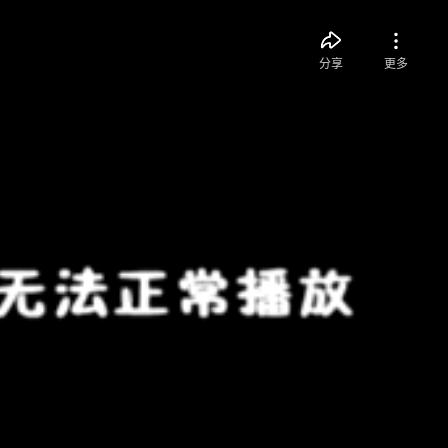
分享
更多