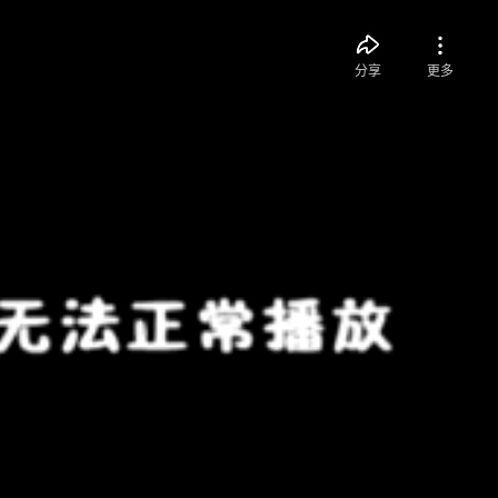
分享
更多