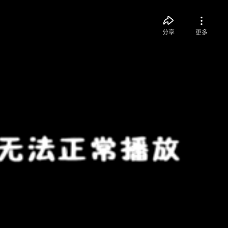
分享
更多