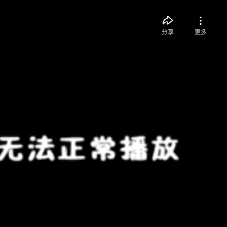
分享
更多