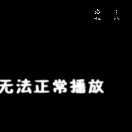
分享
更多