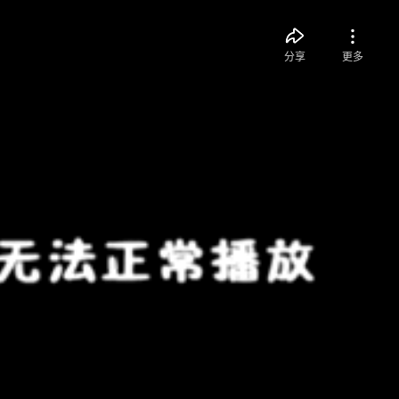
分享
更多