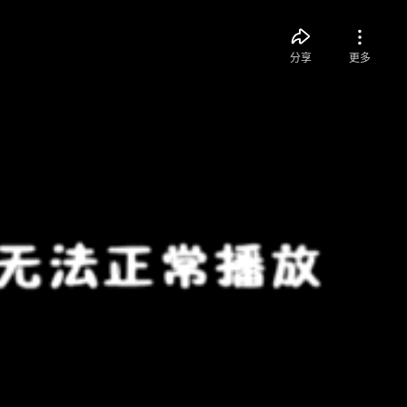
分享
更多