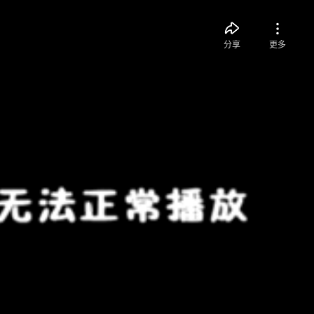
分享
更多