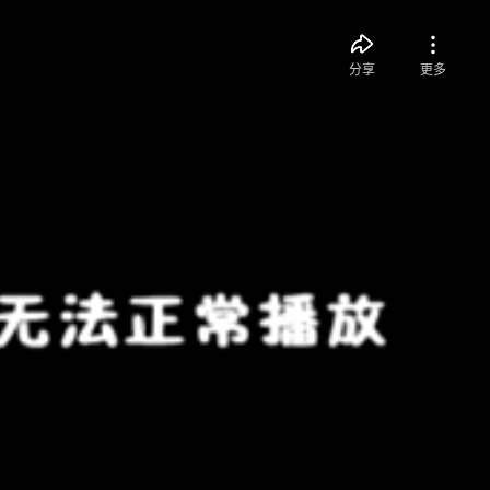
分享
更多