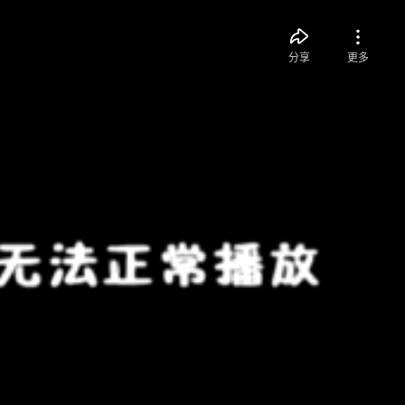
分享
更多