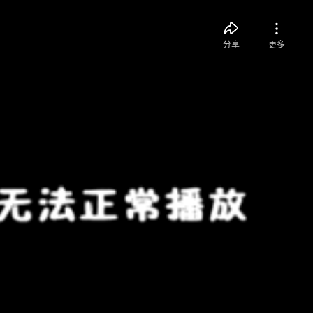
分享
更多