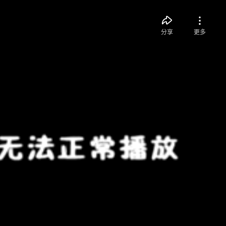
分享
更多