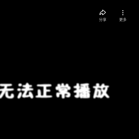
分享
更多