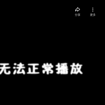
分享
更多