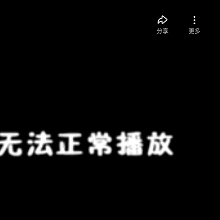
分享
更多