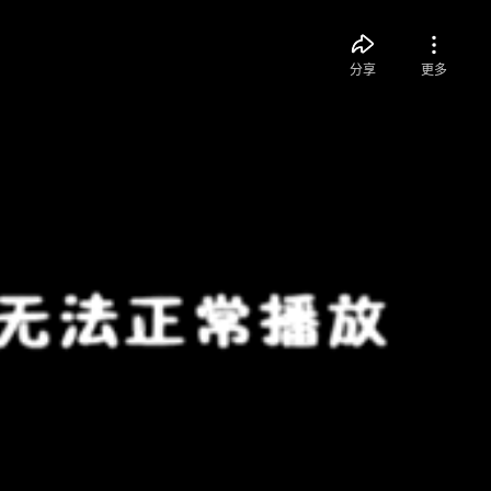
分享
更多