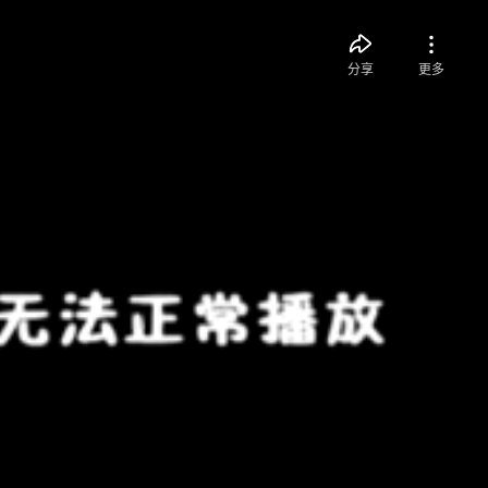
分享
更多