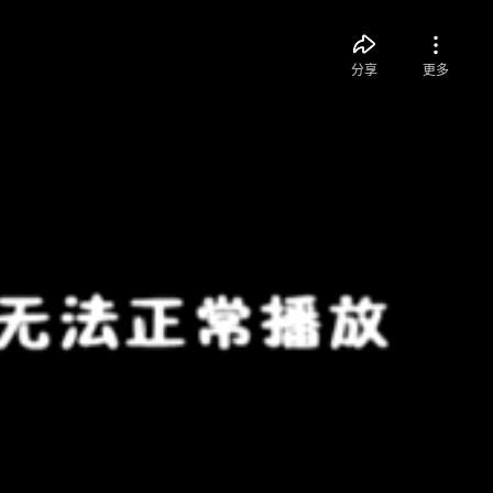
分享
更多