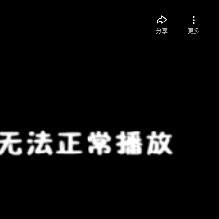
分享
更多