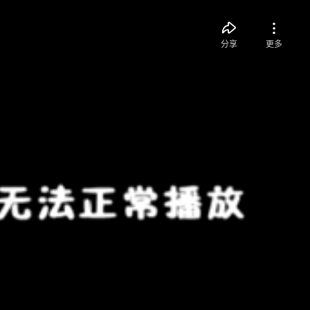
分享
更多