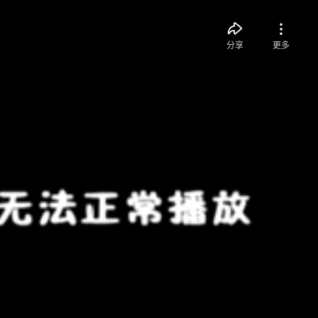
分享
更多