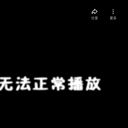
分享
更多