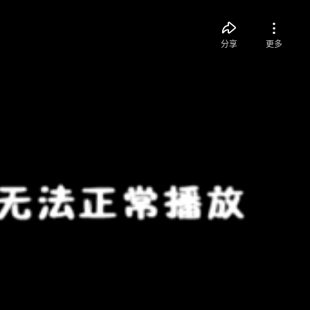
分享
更多