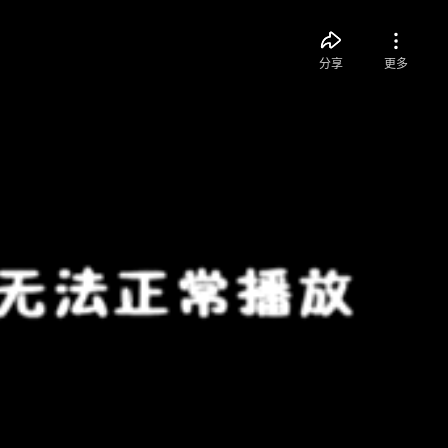
分享
更多