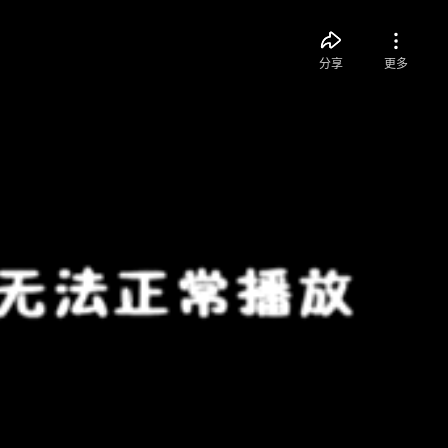
分享
更多