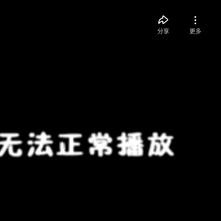
分享
更多