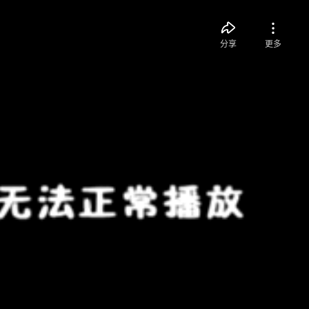
分享
更多