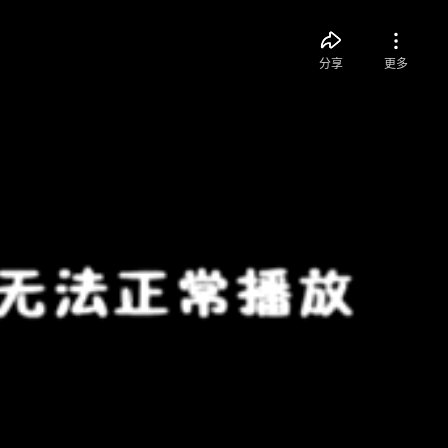
分享
更多