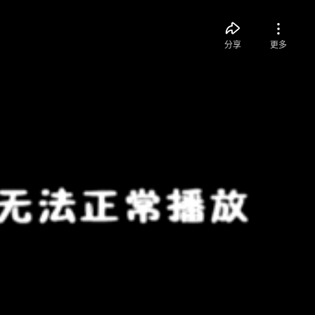
分享
更多