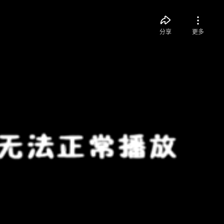
分享
更多