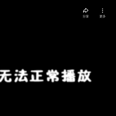
分享
更多