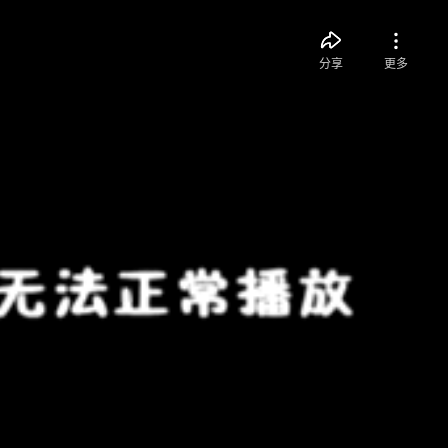
分享
更多