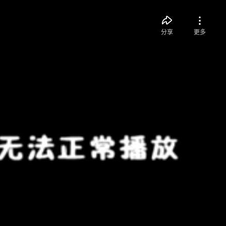
分享
更多