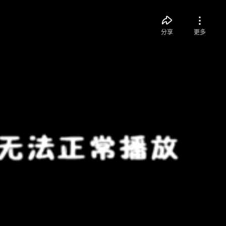
分享
更多