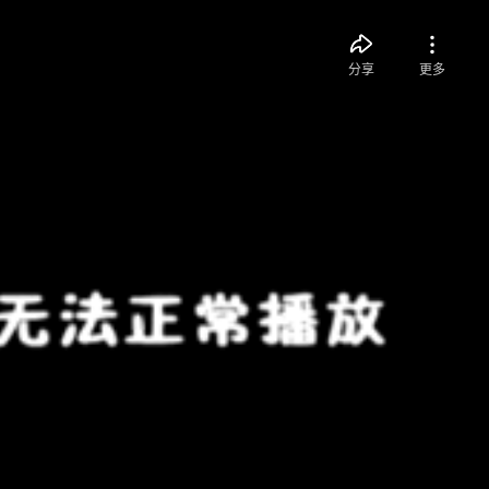
分享
更多