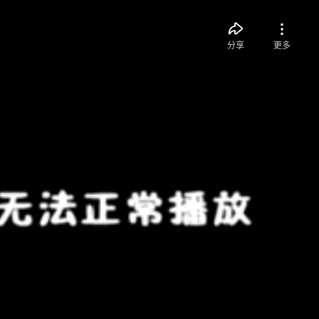
分享
更多