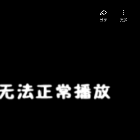
分享
更多