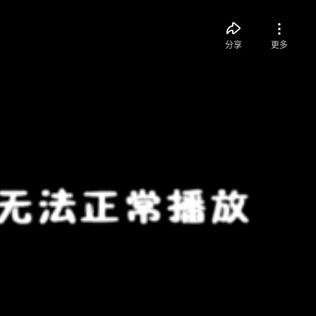
分享
更多