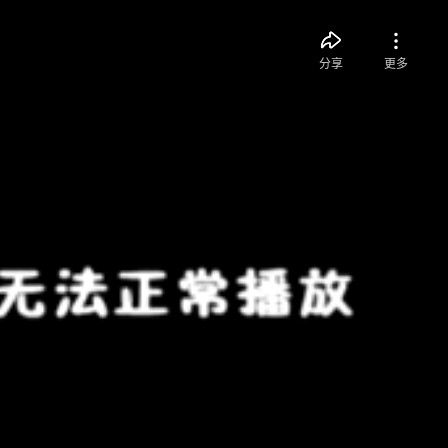
分享
更多