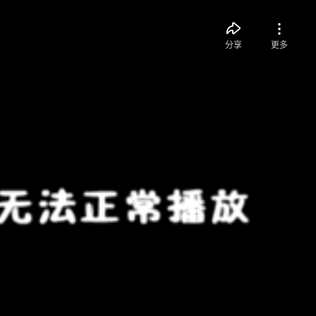
分享
更多