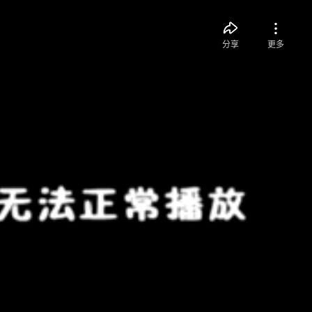
分享
更多