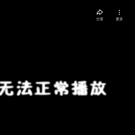
分享
更多