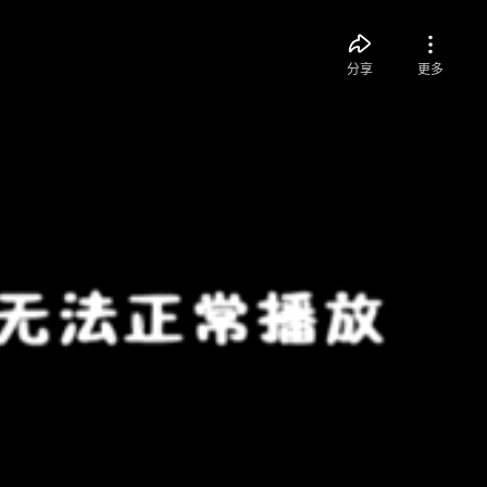
分享
更多